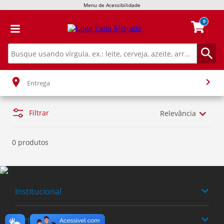
Menu de Acessibilidade
0
Entrega
Filtrar
Relevância
0 produtos
Institucional
Termos Buscados
Quem somos