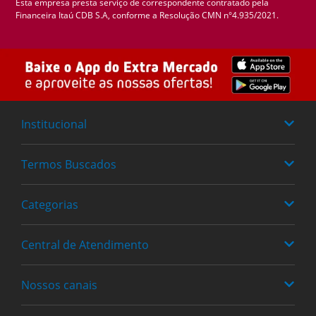
Esta empresa presta serviço de correspondente contratado pela
Financeira Itaú CDB S.A, conforme a Resolução CMN n°4.935/2021.
Institucional
Termos Buscados
Quem somos
Trabalhe Conosco
Categorias
Fraldas
Política de Privacidade
Heineken
Central de Atendimento
Alimentos
Achocolatados
Bebidas
Nossos canais
0800 779-6761
Cervejas
Limpeza
Meus Pedidos