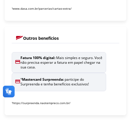
¹www.dasa.com.br/parcerias/cartao-extra/
Outros benefícios
Fatura 100% digital:
Mais simples e seguro. Você
não precisa esperar a fatura em papel chegar na
sua casa.
¹
Mastercard Surpreenda:
participe do
Surpreenda e tenha benefícios exclusivos!
¹https://surpreenda.naotempreco.com.br/