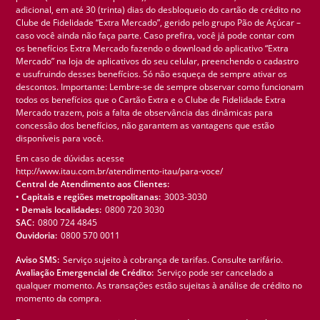
adicional, em até 30 (trinta) dias do desbloqueio do cartão de crédito no
Clube de Fidelidade “Extra Mercado”, gerido pelo grupo Pão de Açúcar –
caso você ainda não faça parte. Caso prefira, você já pode contar com
os benefícios Extra Mercado fazendo o download do aplicativo “Extra
Mercado” na loja de aplicativos do seu celular, preenchendo o cadastro
e usufruindo desses benefícios. Só não esqueça de sempre ativar os
descontos. Importante: Lembre-se de sempre observar como funcionam
todos os benefícios que o Cartão Extra e o Clube de Fidelidade Extra
Mercado trazem, pois a falta de observância das dinâmicas para
concessão dos benefícios, não garantem as vantagens que estão
disponíveis para você.
Em caso de dúvidas acesse
http://www.itau.com.br/atendimento-itau/para-voce/
Central de Atendimento aos Clientes:
• Capitais e regiões metropolitanas:
3003-3030
• Demais localidades:
0800 720 3030
SAC:
0800 724 4845
Ouvidoria:
0800 570 0011
Aviso SMS:
Serviço sujeito à cobrança de tarifas. Consulte tarifário.
Avaliação Emergencial de Crédito:
Serviço pode ser cancelado a
qualquer momento. As transações estão sujeitas à análise de crédito no
momento da compra.