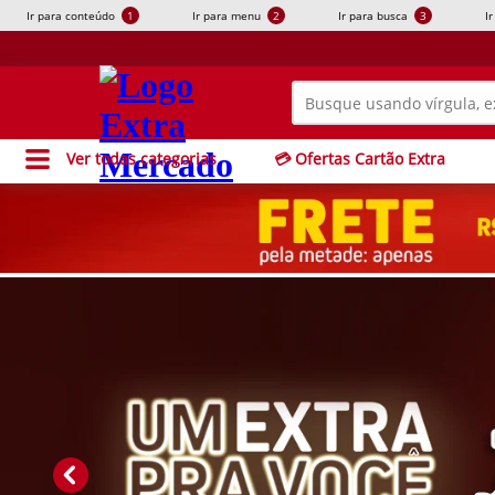
Ir para conteúdo
1
Ir para menu
2
Ir para busca
3
I
Ver todas categorias
💳 Ofertas Cartão Extra