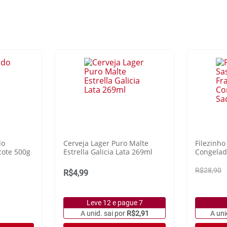
do
Cerveja Lager Puro Malte
Filezinh
cote 500g
Estrella Galicia Lata 269ml
Congelad
R$28,90
R$4,99
Leve 12 e pague 7
A unid. sai por
R$2,91
A uni