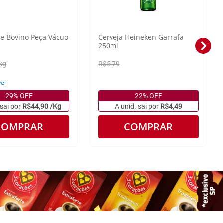
le Bovino Peça Vácuo
Cerveja Heineken Garrafa
250ml
kg
R$5,79
vel
29% OFF
22% OFF
 sai por
R$44,90 /Kg
A unid. sai por
R$4,49
COMPRAR
COMPRAR