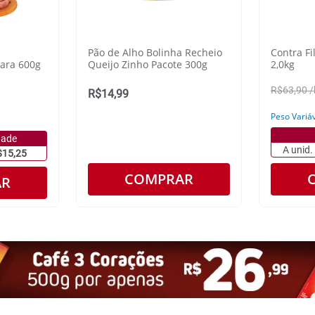
Pão de Alho Bolinha Recheio
Contra Fi
eara 600g
Queijo Zinho Pacote 300g
2,0kg
R$63,90 /
R$14,99
Peso Variá
dade
A unid.
$15,25
COMPRAR
AR