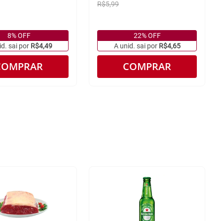
R$5,99
8% OFF
22% OFF
id. sai por
R$4,49
A unid. sai por
R$4,65
COMPRAR
COMPRAR