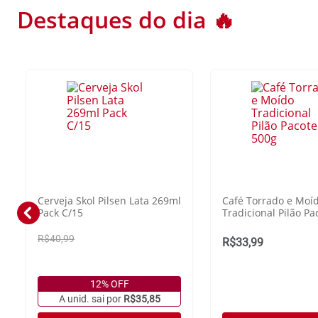
Destaques do dia 🔥
Cerveja Skol Pilsen Lata 269ml
Café Torrado e Moí
Pack C/15
Tradicional Pilão Pa
R$40,99
R$33,99
12% OFF
A unid. sai por
R$35,85