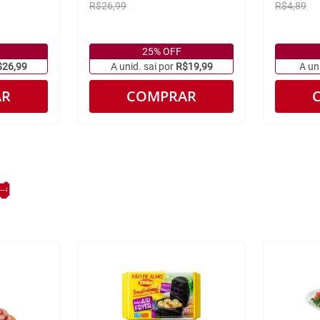
R$26,99
R$4,89
25% OFF
$26,99
A unid. sai por
R$19,99
A un
AR
COMPRAR
🥩