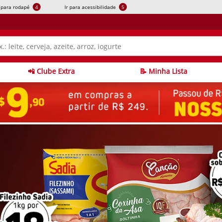
r para rodapé
4
Ir para acessibilidade
5
📲 Clube Extra
📝 Minha Lista