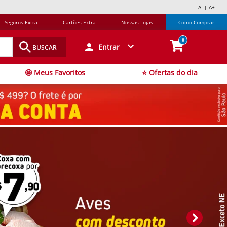
A- | A+
Seguros Extra
Cartões Extra
Nossas Lojas
Como Comprar
0
Entrar
BUSCAR
🤩 Meus Favoritos
⭐ Ofertas do dia