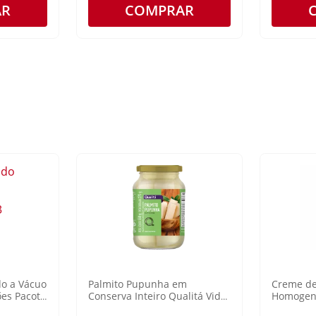
AR
COMPRAR
do a Vácuo
Palmito Pupunha em
Creme de
ões Pacote
Conserva Inteiro Qualitá Vidro
Homogene
270g
200g