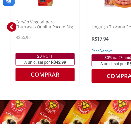
Carvão Vegetal para
Churrasco Qualitá Pacote 5kg
Linguiça Toscana S
R$55,90
R$17,94
Peso Variável
23% OFF
30% na 2ª uni
A unid. sai por
R$42,99
A unid. sai por
R
COMPRAR
COMPR