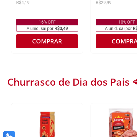
R$4,19
R$29,99
16% OFF
10% OFF
A unid. sai por
R$3,49
A unid. sai por
R
COMPRAR
COMPR
Churrasco de Dia dos Pais 