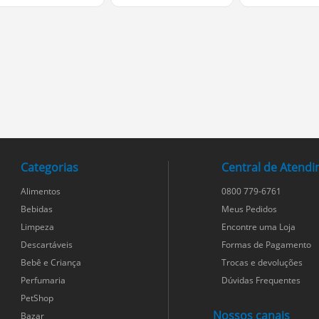
Categorias
Central de Atend
Alimentos
0800 779-6761
Bebidas
Meus Pedidos
Limpeza
Encontre uma Loja
Descartáveis
Formas de Pagamento
Bebê e Criança
Trocas e devoluções
Perfumaria
Dúvidas Frequentes
PetShop
Nossos canais
Bazar