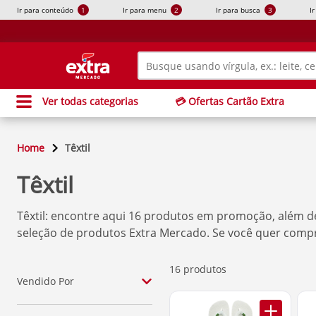
Ir para conteúdo
1
Ir para menu
2
Ir para busca
3
I
Ver todas categorias
💳 Ofertas Cartão Extra
Home
Têxtil
Têxtil
Têxtil
: encontre aqui
16
produtos em promoção, além de 
seleção de produtos
Extra Mercado
. Se você quer comp
16 produtos
Vendido Por
Clube Extra