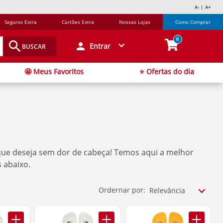
A- | A+
Seguros Extra
Cartões Extra
Nossas Lojas
Como Comprar
0
Entrar
BUSCAR
🤩 Meus Favoritos
⭐ Ofertas do dia
que deseja sem dor de cabeça! Temos aqui a melhor
 abaixo.
Ordernar por:
Relevância