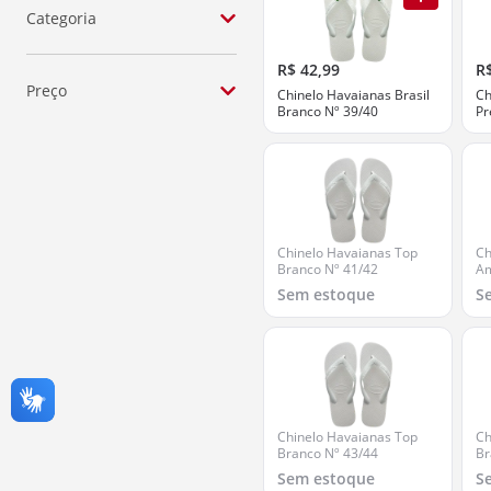
Categoria
Moda
R$ 42,99
R
Preço
Chinelo Havaianas Brasil
Ch
Branco Nº 39/40
Pr
Até R$ 10
R$ 10 - R$ 25
R$ 25 - R$ 50
Chinelo Havaianas Top
Ch
R$ 50 - R$ 100
Branco Nº 41/42
Am
Sem estoque
S
R$ 100 - R$ 200
ver todos
Chinelo Havaianas Top
Ch
Branco Nº 43/44
Br
Sem estoque
S