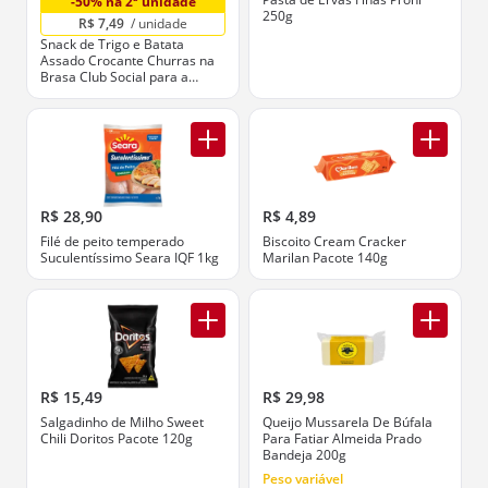
-50% na 2ª unidade
250g
R$ 7,49 
 / unidade
Snack de Trigo e Batata
Assado Crocante Churras na
Brasa Club Social para a
Galera! Pacote 115g
R$ 28,90
R$ 4,89
Filé de peito temperado
Biscoito Cream Cracker
Suculentíssimo Seara IQF 1kg
Marilan Pacote 140g
R$ 15,49
R$ 29,98
Salgadinho de Milho Sweet
Queijo Mussarela De Búfala
Chili Doritos Pacote 120g
Para Fatiar Almeida Prado
Bandeja 200g
Peso variável