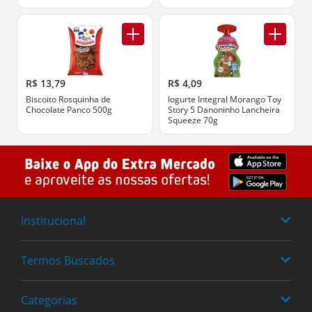
R$ 13,79
R$ 4,09
Biscoito Rosquinha de
Iogurte Integral Morango Toy
Chocolate Panco 500g
Story 5 Danoninho Lancheira
Squeeze 70g
Institucional
Termos Buscados
Quem somos
Trabalhe Conosco
Categorias
Fraldas