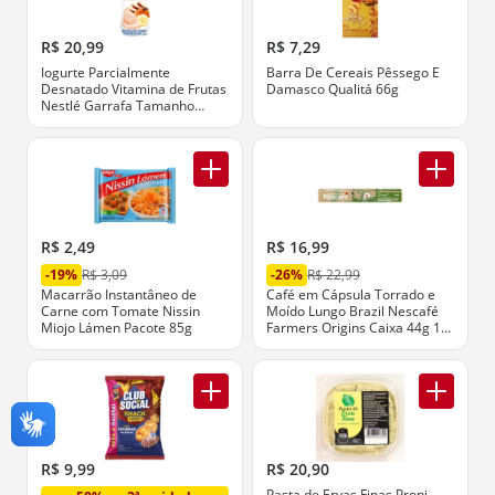
R$ 20,99
R$ 7,29
Iogurte Parcialmente
Barra De Cereais Pêssego E
Desnatado Vitamina de Frutas
Damasco Qualitá 66g
Nestlé Garrafa Tamanho
Família 1,15kg
R$ 2,49
R$ 16,99
-19%
R$ 3,09
-26%
R$ 22,99
Macarrão Instantâneo de
Café em Cápsula Torrado e
Carne com Tomate Nissin
Moído Lungo Brazil Nescafé
Miojo Lámen Pacote 85g
Farmers Origins Caixa 44g 10
Unidades
R$ 9,99
R$ 20,90
Pasta de Ervas Finas Proni