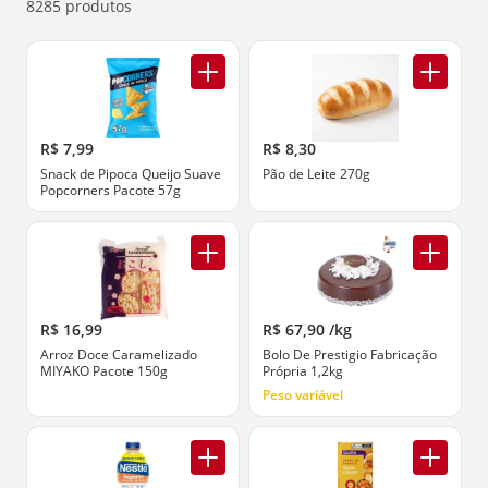
abaixo.
8285 produtos
R$ 7,99
R$ 8,30
Snack de Pipoca Queijo Suave
Pão de Leite 270g
Popcorners Pacote 57g
R$ 16,99
R$ 67,90 /kg
Arroz Doce Caramelizado
Bolo De Prestigio Fabricação
MIYAKO Pacote 150g
Própria 1,2kg
Peso variável