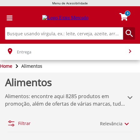
Menu de Acessibilidade
0
Entrega
Home
Alimentos
Alimentos
Alimentos
: encontre aqui
8285
produtos em
promoção, além de ofertas de várias marcas, tudo
isso para você comprar o que deseja sem dor de
cabeça! Temos aqui a melhor seleção de produtos
Filtrar
Relevância
Extra Mercado
. Se você quer comprar os produtos
com o melhor preço, confira nossas ofertas