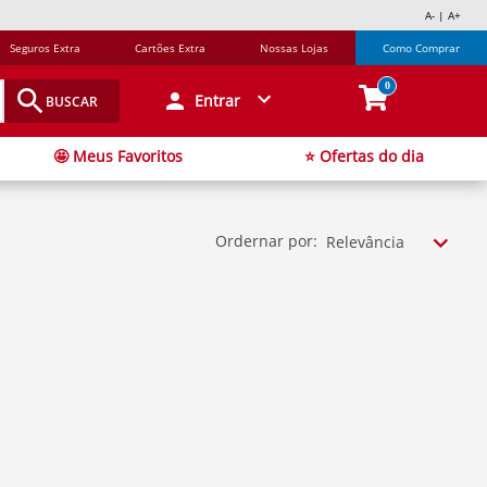
A- | A+
Seguros Extra
Cartões Extra
Nossas Lojas
Como Comprar
0
Entrar
BUSCAR
🤩 Meus Favoritos
⭐ Ofertas do dia
Ordernar por:
Relevância