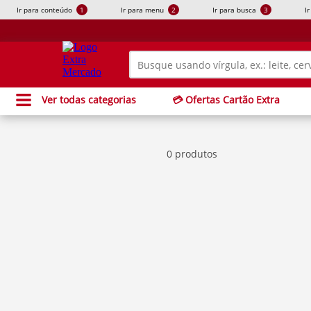
Ir para conteúdo
1
Ir para menu
2
Ir para busca
3
I
Ver todas categorias
💳 Ofertas Cartão Extra
0 produtos