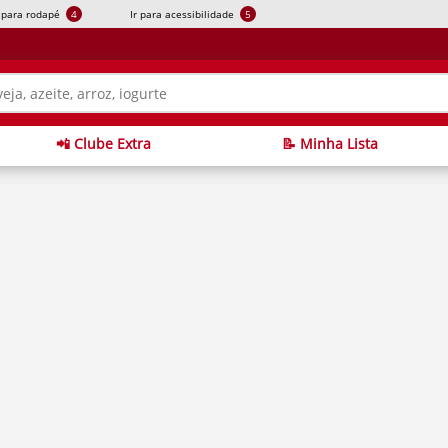
r para rodapé
4
Ir para acessibilidade
5
📲 Clube Extra
📝 Minha Lista