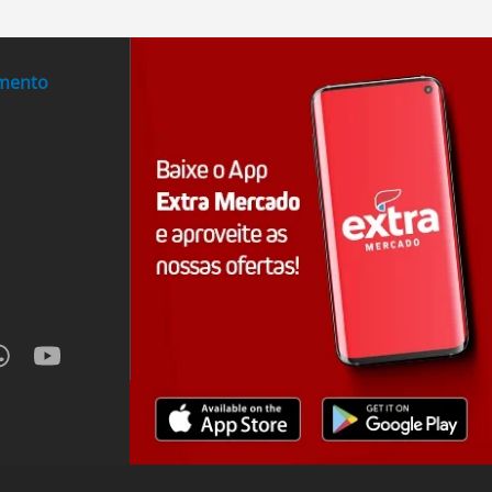
imento
hatsapp
youtube