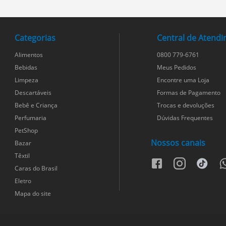
Categorias
Central de Atend
Alimentos
0800 779-6761
Bebidas
Meus Pedidos
Limpeza
Encontre uma Loja
Descartáveis
Formas de Pagamento
Bebê e Criança
Trocas e devoluções
Perfumaria
Dúvidas Frequentes
PetShop
Nossos canais
Bazar
Têxtil
facebook
instagram
tiktok
w
Caras do Brasil
Eletro
Mapa do site