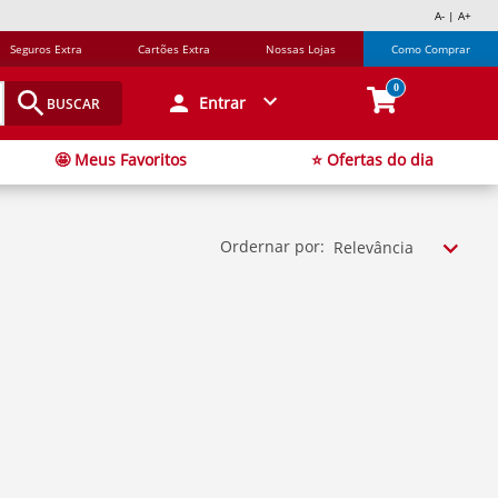
A- | A+
Seguros Extra
Cartões Extra
Nossas Lojas
Como Comprar
0
Entrar
BUSCAR
🤩 Meus Favoritos
⭐ Ofertas do dia
Ordernar por:
Relevância