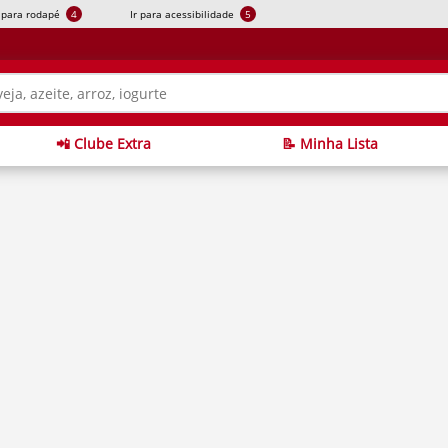
r para rodapé
4
Ir para acessibilidade
5
📲 Clube Extra
📝 Minha Lista