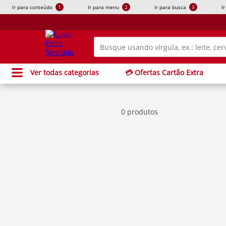
Ir para conteúdo
1
Ir para menu
2
Ir para busca
3
I
Ver todas categorias
💳 Ofertas Cartão Extra
0 produtos