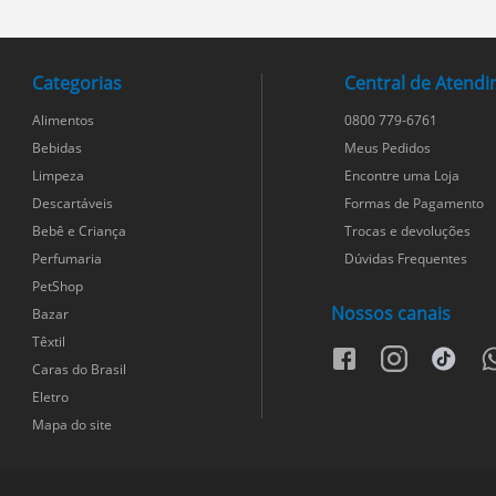
Categorias
Central de Atend
Alimentos
0800 779-6761
Bebidas
Meus Pedidos
Limpeza
Encontre uma Loja
Descartáveis
Formas de Pagamento
Bebê e Criança
Trocas e devoluções
Perfumaria
Dúvidas Frequentes
PetShop
Nossos canais
Bazar
Têxtil
facebook
instagram
tiktok
w
Caras do Brasil
Eletro
Mapa do site