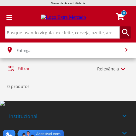
Menu de Acessibilidade
0
Entrega
Filtrar
Relevância
0 produtos
Institucional
Termos Buscados
Quem somos