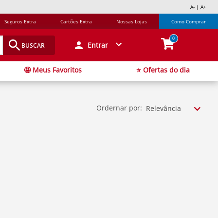
A- | A+
Seguros Extra
Cartões Extra
Nossas Lojas
Como Comprar
0
Entrar
BUSCAR
🤩 Meus Favoritos
⭐ Ofertas do dia
Ordernar por:
Relevância