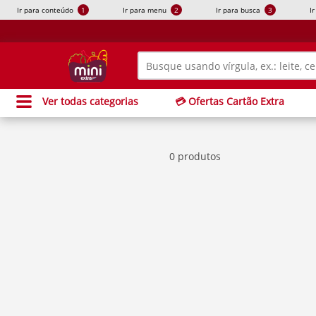
Ir para conteúdo
1
Ir para menu
2
Ir para busca
3
I
Ver todas categorias
💳 Ofertas Cartão Extra
0 produtos