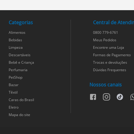
Categorias
Central de Atend
Alimentos
0800 779-6761
Bebidas
Meus Pedidos
Limpeza
Encontre uma Loja
Descartáveis
Formas de Pagamento
Bebê e Criança
Trocas e devoluções
Perfumaria
Dúvidas Frequentes
PetShop
Nossos canais
Bazar
Têxtil
facebook
instagram
tiktok
w
Caras do Brasil
Eletro
Mapa do site