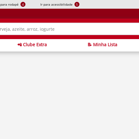
r para rodapé
4
Ir para acessibilidade
5
📲 Clube Extra
📝 Minha Lista