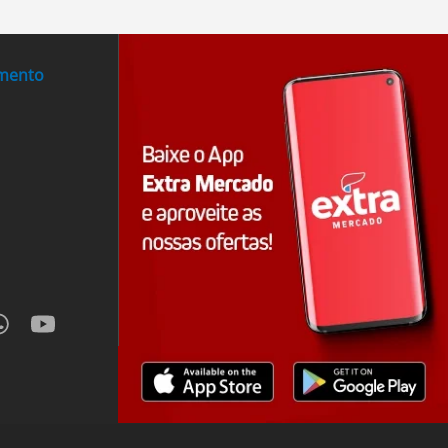
imento
hatsapp
youtube