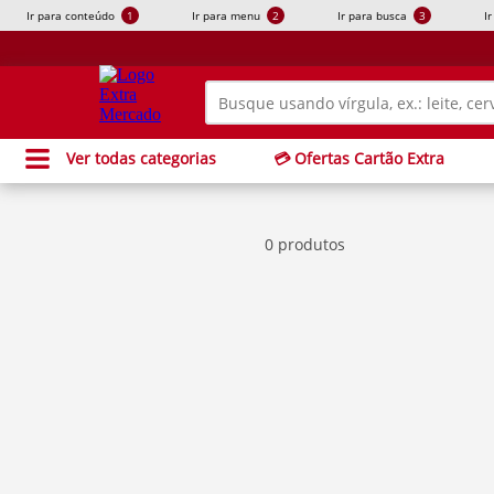
Ir para conteúdo
1
Ir para menu
2
Ir para busca
3
I
Ver todas categorias
💳 Ofertas Cartão Extra
0 produtos