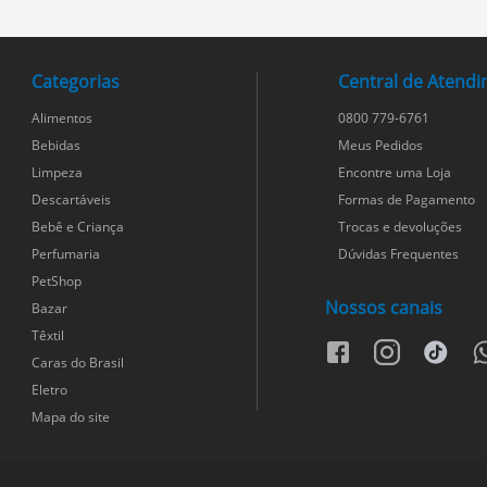
Categorias
Central de Atend
Alimentos
0800 779-6761
Bebidas
Meus Pedidos
Limpeza
Encontre uma Loja
Descartáveis
Formas de Pagamento
Bebê e Criança
Trocas e devoluções
Perfumaria
Dúvidas Frequentes
PetShop
Nossos canais
Bazar
Têxtil
facebook
instagram
tiktok
w
Caras do Brasil
Eletro
Mapa do site