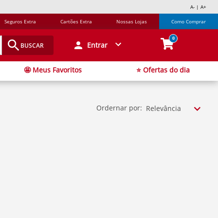
A- | A+
Seguros Extra
Cartões Extra
Nossas Lojas
Como Comprar
0
Entrar
BUSCAR
🤩 Meus Favoritos
⭐ Ofertas do dia
Ordernar por:
Relevância