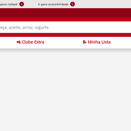
r para rodapé
4
Ir para acessibilidade
5
📲 Clube Extra
📝 Minha Lista