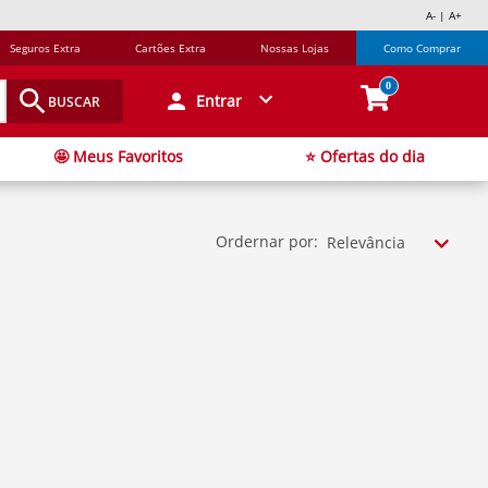
A- | A+
Seguros Extra
Cartões Extra
Nossas Lojas
Como Comprar
0
Entrar
BUSCAR
🤩 Meus Favoritos
⭐ Ofertas do dia
Ordernar por:
Relevância