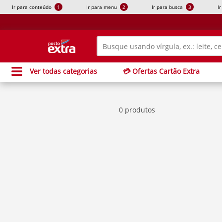
Ir para conteúdo
1
Ir para menu
2
Ir para busca
3
I
Ver todas categorias
💳 Ofertas Cartão Extra
0 produtos