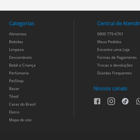
Categorias
Central de Atend
Alimentos
0800 779-6761
Bebidas
Meus Pedidos
Limpeza
Encontre uma Loja
Descartáveis
Formas de Pagamento
Bebê e Criança
Trocas e devoluções
Perfumaria
Dúvidas Frequentes
PetShop
Nossos canais
Bazar
Têxtil
facebook
instagram
tiktok
w
Caras do Brasil
Eletro
Mapa do site