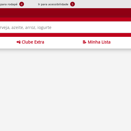
r para rodapé
4
Ir para acessibilidade
5
📲 Clube Extra
📝 Minha Lista