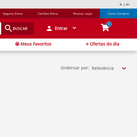
A- | A+
Seguros Extra
Cartões Extra
Nossas Lojas
Como Comprar
0
Entrar
BUSCAR
🤩 Meus Favoritos
⭐ Ofertas do dia
Ordernar por:
Relevância