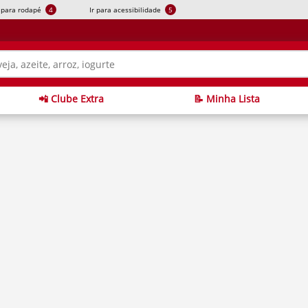
r para rodapé
4
Ir para acessibilidade
5
📲 Clube Extra
📝 Minha Lista