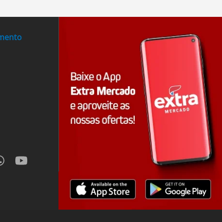
imento
hatsapp
youtube