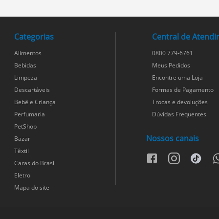
Categorias
Central de Atend
Alimentos
0800 779-6761
Bebidas
Meus Pedidos
Limpeza
Encontre uma Loja
Descartáveis
Formas de Pagamento
Bebê e Criança
Trocas e devoluções
Perfumaria
Dúvidas Frequentes
PetShop
Nossos canais
Bazar
Têxtil
facebook
instagram
tiktok
w
Caras do Brasil
Eletro
Mapa do site