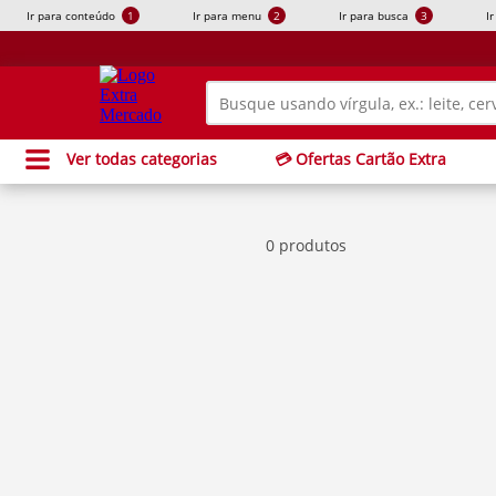
Ir para conteúdo
1
Ir para menu
2
Ir para busca
3
I
Ver todas categorias
💳 Ofertas Cartão Extra
0 produtos