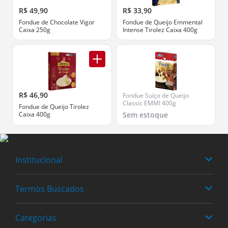
R$ 49,90
R$ 33,90
Fondue de Chocolate Vigor
Fondue de Queijo Emmental
Caixa 250g
Intense Tirolez Caixa 400g
R$ 46,90
Fondue Suíço de Queijo
Classic EMMI 400g
Fondue de Queijo Tirolez
Caixa 400g
Sem estoque
Institucional
Termos Buscados
Quem somos
Trabalhe Conosco
Categorias
Fraldas