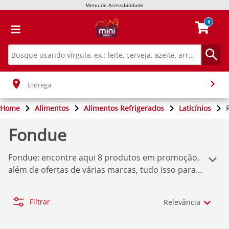
Menu de Acessibilidade
0
Entrega
Home
Alimentos
Alimentos Refrigerados
Laticínios
Fondue
Fondue
: encontre aqui
8
produtos em promoção,
além de ofertas de várias marcas, tudo isso para
você comprar o que deseja sem dor de cabeça!
Temos aqui a melhor seleção de produtos
Extra
Filtrar
Relevância
Mercado
. Se você quer comprar os produtos com
o melhor preço, confira nossas ofertas abaixo.