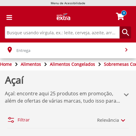
Menu de Acessibilidade
0
Entrega
Home
Alimentos
Alimentos Congelados
Sobremesas Co
Açaí
Açaí
: encontre aqui
25
produtos em promoção,
além de ofertas de várias marcas, tudo isso para
você comprar o que deseja sem dor de cabeça!
Temos aqui a melhor seleção de produtos
Extra
Filtrar
Relevância
Mercado
. Se você quer comprar os produtos com
o melhor preço, confira nossas ofertas abaixo.