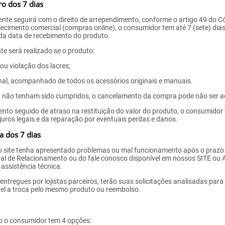
ro dos 7 dias
liente seguirá com o direito de arrependimento, conforme o artigo 49 do
ecimento comercial (compras online), o consumidor tem até 7 (sete) dias
da data de recebimento do produto.
 será realizado se o produto:
ou violação dos lacres;
al, acompanhado de todos os acessórios originais e manuais.
a não tenham sido cumpridos, o cancelamento da compra pode não ser a
ento seguido de atraso na restituição do valor do produto, o consumidor 
 juros legais e da reparação por eventuais perdas e danos.
a dos 7 dias
 site tenha apresentado problemas ou mal funcionamento após o prazo d
al de Relacionamento ou do fale conosco disponível em nossos SITE ou
assistência técnica.
entregues por lojistas parceiros, terão suas solicitações analisadas par
ível a troca pelo mesmo produto ou reembolso.
ão o consumidor tem 4 opções: