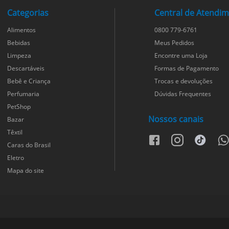
Categorias
Central de Atendi
Alimentos
0800 779-6761
Bebidas
Meus Pedidos
Limpeza
Encontre uma Loja
Descartáveis
Formas de Pagamento
Bebê e Criança
Trocas e devoluções
Perfumaria
Dúvidas Frequentes
PetShop
Nossos canais
Bazar
Têxtil
facebook
instagram
tiktok
wh
Caras do Brasil
Eletro
Mapa do site