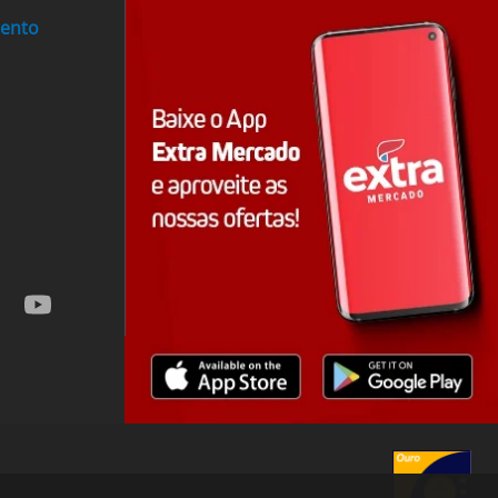
mento
atsapp
youtube