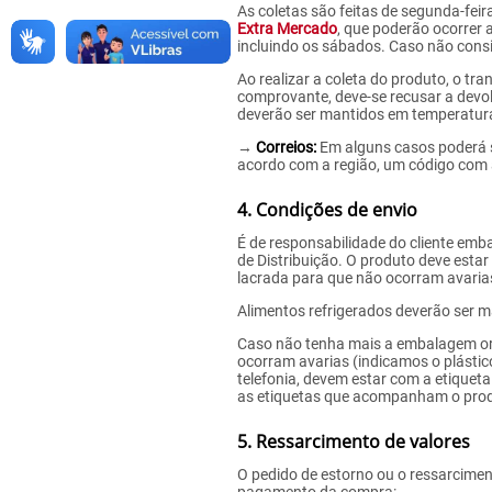
As coletas são feitas de segunda-feir
Extra Mercado
, que poderão ocorrer
incluindo os sábados. Caso não consi
Ao realizar a coleta do produto, o t
comprovante, deve-se recusar a devol
deverão ser mantidos em temperatura
→
Correios:
Em alguns casos poderá s
acordo com a região, um código com a
4. Condições de envio
É de responsabilidade do cliente em
de Distribuição. O produto deve esta
lacrada para que não ocorram avarias
Alimentos refrigerados deverão ser m
Caso não tenha mais a embalagem ori
ocorram avarias (indicamos o plástico
telefonia, devem estar com a etiqueta
as etiquetas que acompanham o produ
5. Ressarcimento de valores
O pedido de estorno ou o ressarcime