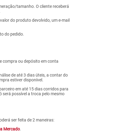
meração/tamanho. O cliente receberá
.
valor do produto devolvido, um e-mail
o do pedido.
vale compra ou depósito em conta
ise de até 3 dias úteis, a contar do
pra estiver disponível.
 parceiro em até 15 dias corridos para
Só será possível a troca pelo mesmo
derá ser feita de 2 maneiras:
ra Mercado
.