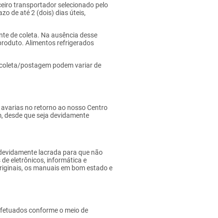
ceiro transportador selecionado pelo
azo de até 2 (dois) dias úteis,
nte de coleta. Na ausência desse
produto. Alimentos refrigerados
 coleta/postagem podem variar de
 avarias no retorno ao nosso Centro
m, desde que seja devidamente
 devidamente lacrada para que não
de eletrônicos, informática e
 originais, os manuais em bom estado e
efetuados conforme o meio de