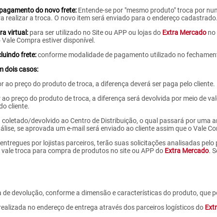
pagamento do novo frete:
Entende-se por "mesmo produto" troca por nu
 realizar a troca. O novo item será enviado para o endereço cadastrado
a virtual:
para ser utilizado no Site ou APP ou lojas do
Extra Mercado
no 
 Vale Compra estiver disponível.
uindo frete:
conforme modalidade de pagamento utilizado no fechament
m dois casos:
r ao preço do produto de troca, a diferença deverá ser paga pelo cliente.
or ao preço do produto de troca, a diferença será devolvida por meio de 
o cliente.
oletado/devolvido ao Centro de Distribuição, o qual passará por uma anál
lise, se aprovada um e-mail será enviado ao cliente assim que o Vale Com
entregues por lojistas parceiros, terão suas solicitações analisadas pelo
u vale troca para compra de produtos no site ou APP do
Extra Mercado
. 
de devolução, conforme a dimensão e características do produto, que po
realizada no endereço de entrega através dos parceiros logísticos do
Ext