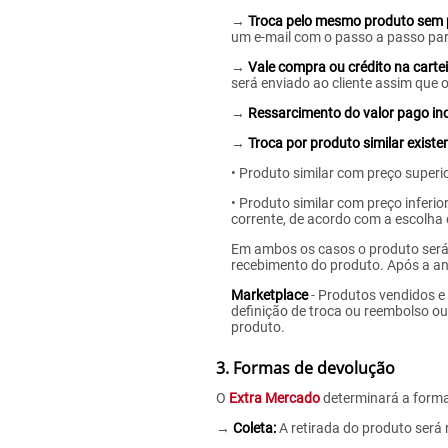
→
Troca pelo mesmo produto sem 
um e-mail com o passo a passo para
→
Vale compra ou crédito na carteir
será enviado ao cliente assim que o
→
Ressarcimento do valor pago incl
→
Troca por produto similar existe
• Produto similar com preço superio
• Produto similar com preço inferi
corrente, de acordo com a escolha d
Em ambos os casos o produto será c
recebimento do produto. Após a aná
Marketplace
- Produtos vendidos e 
definição de troca ou reembolso o
produto.
3. Formas de devolução
O
Extra Mercado
determinará a forma 
→
Coleta:
A retirada do produto será 