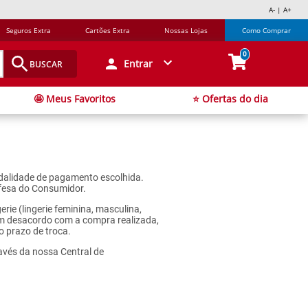
A- | A+
Seguros Extra
Cartões Extra
Nossas Lojas
Como Comprar
0
Entrar
BUSCAR
🤩 Meus Favoritos
⭐ Ofertas do dia
modalidade de pagamento escolhida.
efesa do Consumidor.
rie (lingerie feminina, masculina,
em desacordo com a compra realizada,
o prazo de troca.
avés da nossa Central de