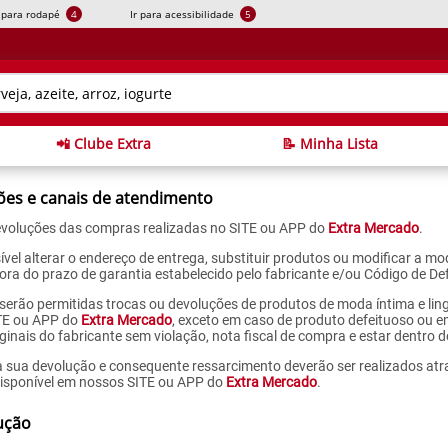
r para rodapé
4
Ir para acessibilidade
5
📲 Clube Extra
📝 Minha Lista
ções e canais de atendimento
devoluções das compras realizadas no SITE ou APP do
Extra Mercado
.
sível alterar o endereço de entrega, substituir produtos ou modificar a 
fora do prazo de garantia estabelecido pelo fabricante e/ou Código de D
serão permitidas trocas ou devoluções de produtos de moda íntima e linge
SITE ou APP do
Extra Mercado
, exceto em caso de produto defeituoso ou 
ginais do fabricante sem violação, nota fiscal de compra e estar dentro d
 a sua devolução e consequente ressarcimento deverão ser realizados atr
disponível em nossos SITE ou APP do
Extra Mercado
.
ução