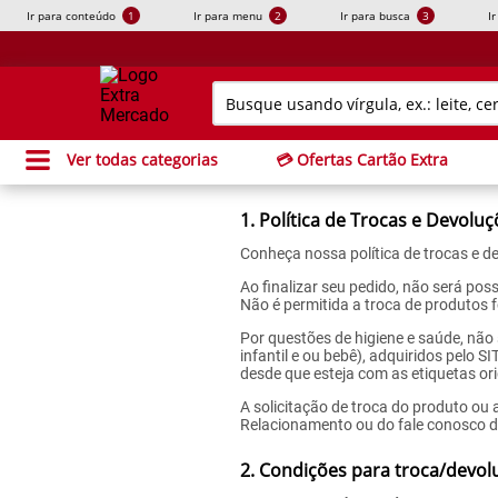
Ir para conteúdo
1
Ir para menu
2
Ir para busca
3
I
Ver todas categorias
💳 Ofertas Cartão Extra
1. Política de Trocas e Devolu
Conheça nossa política de trocas e 
Ao finalizar seu pedido, não será pos
Não é permitida a troca de produtos 
Por questões de higiene e saúde, não 
infantil e ou bebê), adquiridos pelo 
desde que esteja com as etiquetas ori
A solicitação de troca do produto ou
Relacionamento ou do fale conosco 
2. Condições para troca/devol