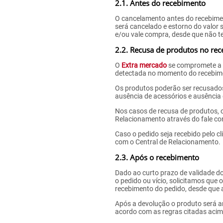
2.1. Antes do recebimento
O cancelamento antes do recebimen
será cancelado e estorno do valor 
e/ou vale compra, desde que não te
2.2. Recusa de produtos no rec
O
Extra mercado
se compromete a e
detectada no momento do recebimen
Os produtos poderão ser recusados
ausência de acessórios e ausência
Nos casos de recusa de produtos, o
Relacionamento através do fale co
Caso o pedido seja recebido pelo c
com o Central de Relacionamento.
2.3. Após o recebimento
Dado ao curto prazo de validade dos
o pedido ou vício, solicitamos que
recebimento do pedido, desde que 
Após a devolução o produto será an
acordo com as regras citadas acima