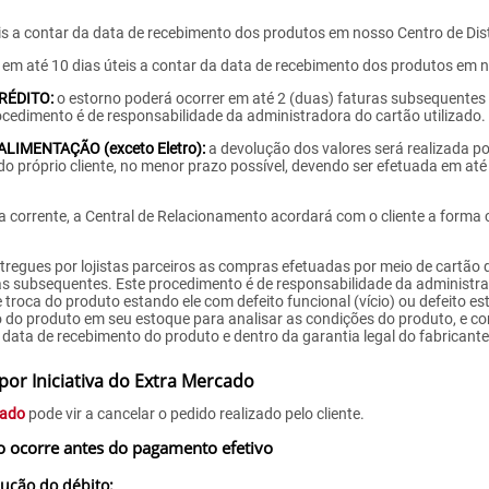
is a contar da data de recebimento dos produtos em nosso Centro de Dist
em até 10 dias úteis a contar da data de recebimento dos produtos em n
RÉDITO:
o estorno poderá ocorrer em até 2 (duas) faturas subsequentes
cedimento é de responsabilidade da administradora do cartão utilizado.
IMENTAÇÃO (exceto Eletro):
a devolução dos valores será realizada po
 do próprio cliente, no menor prazo possível, devendo ser efetuada em at
nta corrente, a Central de Relacionamento acordará com o cliente a forma
tregues por lojistas parceiros as compras efetuadas por meio de cartão 
as subsequentes. Este procedimento é de responsabilidade da administra
e troca do produto estando ele com defeito funcional (vício) ou defeito es
o do produto em seu estoque para analisar as condições do produto, e co
 data de recebimento do produto e dentro da garantia legal do fabricante
por Iniciativa do Extra Mercado
cado
pode vir a cancelar o pedido realizado pelo cliente.
o ocorre antes do pagamento efetivo
cução do débito: