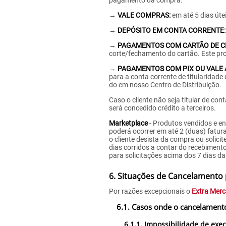
pagamento da compra:
→
VALE COMPRAS:
em até 5 dias úte
→
DEPÓSITO EM CONTA CORRENTE:
→
PAGAMENTOS COM CARTÃO DE C
corte/fechamento do cartão. Este pro
→
PAGAMENTOS COM PIX OU VALE AL
para a conta corrente de titularidade
do em nosso Centro de Distribuição.
Caso o cliente não seja titular de co
será concedido crédito a terceiros.
Marketplace
- Produtos vendidos e en
poderá ocorrer em até 2 (duas) fatur
o cliente desista da compra ou solicit
dias corridos a contar do recebiment
para solicitações acima dos 7 dias da
6. Situações de Cancelamento 
Por razões excepcionais o
Extra Mer
6.1. Casos onde o cancelament
6.1.1. Impossibilidade de exe