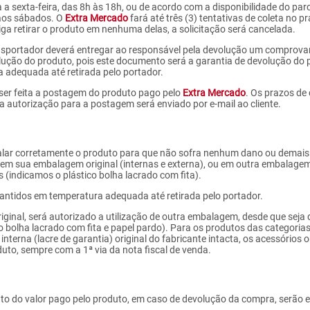
a a sexta-feira, das 8h às 18h, ou de acordo com a disponibilidade do par
 aos sábados. O
Extra Mercado
fará até três (3) tentativas de coleta no pr
ga retirar o produto em nenhuma delas, a solicitação será cancelada.
ransportador deverá entregar ao responsável pela devolução um comprova
ução do produto, pois este documento será a garantia de devolução do 
 adequada até retirada pelo portador.
er feita a postagem do produto pago pelo
Extra Mercado
. Os prazos de
 autorização para a postagem será enviado por e-mail ao cliente.
balar corretamente o produto para que não sofra nenhum dano ou demais
r em sua embalagem original (internas e externa), ou em outra embalage
 (indicamos o plástico bolha lacrado com fita).
antidos em temperatura adequada até retirada pelo portador.
ginal, será autorizado a utilização de outra embalagem, desde que seja
 bolha lacrado com fita e papel pardo). Para os produtos das categorias 
 interna (lacre de garantia) original do fabricante intacta, os acessórios
to, sempre com a 1ª via da nota fiscal de venda.
nto do valor pago pelo produto, em caso de devolução da compra, serão 