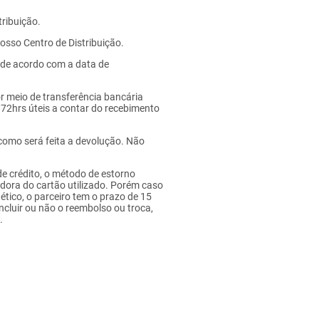
ribuição.
osso Centro de Distribuição.
 de acordo com a data de
r meio de transferência bancária
é 72hrs úteis a contar do recebimento
 como será feita a devolução. Não
de crédito, o método de estorno
dora do cartão utilizado. Porém caso
tético, o parceiro tem o prazo de 15
ncluir ou não o reembolso ou troca,
.