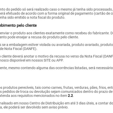
to do pedido só será realizado caso o mesmo já tenha sido processado,
será efetuado de acordo com a forma original de pagamento (cartão de cr
nha sido emitido a nota fiscal do produto.
ebimento pelo cliente
nviar o produto aos clientes exatamente como recebeu do fabricante. 
to pode ensejar a recusa do produto pelo cliente.
 se a embalagem estiver violada ou avariada, produto avariado, produt
 de Nota Fiscal (DANFE).
 cliente deverá anotar o motivo da recusa no verso da Nota Fiscal (DANFE
nosco disponível em nossos SITE ou APP.
liente, mesmo contendo alguma das ocorrências listadas, será necessári
 produtos perecíveis, tais como carnes, frutas, verduras, pães, frios, en
 os pedidos de troca ou devolução sejam comunicados dentro do prazo de
atenda aos requisitos mencionados no item
2.2
.
alisado em nosso Centro de Distribuição em até 3 dias úteis, a contar do
, ele poderá ser devolvido sem aviso prévio.