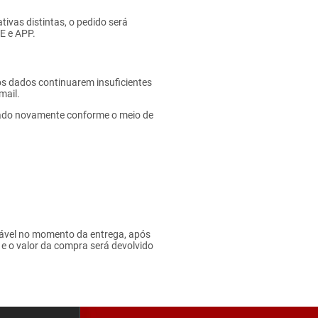
ivas distintas, o pedido será
E e APP.
 os dados continuarem insuficientes
mail.
izado novamente conforme o meio de
ável no momento da entrega, após
e o valor da compra será devolvido