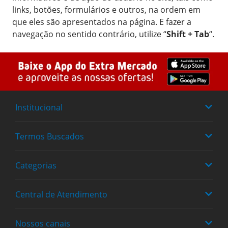
links, botões, formulários e outros, na ordem em
que eles são apresentados na página. E fazer a
navegação no sentido contrário, utilize “
Shift + Tab
“.
Institucional
Termos Buscados
Quem somos
Trabalhe Conosco
Categorias
Fraldas
Política de Privacidade
Heineken
Central de Atendimento
Alimentos
Achocolatados
Bebidas
Nossos canais
0800 779-6761
Cervejas