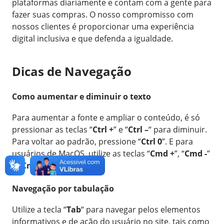
plataformas diariamente e contam com a gente para
fazer suas compras. O nosso compromisso com
nossos clientes é proporcionar uma experiência
digital inclusiva e que defenda a igualdade.
Dicas de Navegação
Como aumentar e diminuir o texto
Para aumentar a fonte e ampliar o conteúdo, é só
pressionar as teclas “
Ctrl +
” e “
Ctrl –
“ para diminuir.
Para voltar ao padrão, pressione “
Ctrl 0
”. E para
usuários de MacOS, utilize as teclas “
Cmd +
”, “
Cmd -
”
e “
Cmd 0
”.
Navegação por tabulação
Utilize a tecla “
Tab
“ para navegar pelos elementos
informativos e de ação do usuário no site, tais como